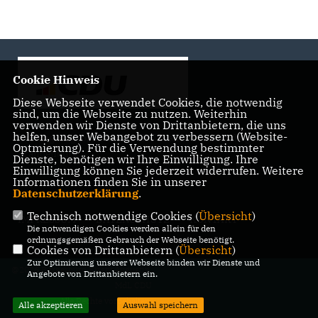
Cookie Hinweis
Diese Webseite verwendet Cookies, die notwendig
sind, um die Webseite zu nutzen. Weiterhin
verwenden wir Dienste von Drittanbietern, die uns
helfen, unser Webangebot zu verbessern (Website-
Landtagsabgeordnete der CDU Fraktion im Landtag
Optmierung). Für die Verwendung bestimmter
Brandenburg
Dienste, benötigen wir Ihre Einwilligung. Ihre
Einwilligung können Sie jederzeit widerrufen. Weitere
Informationen finden Sie in unserer
Datenschutzerklärung
.
Technisch notwendige Cookies (
Übersicht
)
IMPRESSUM
DATENSCHUTZ
KONTAKT
Die notwendigen Cookies werden allein für den
ordnungsgemäßen Gebrauch der Webseite benötigt.
Cookies von Drittanbietern (
Übersicht
)
Zur Optimierung unserer Webseite binden wir Dienste und
@2026 Bürgerbüro Kristy Augustin,
Angebote von Drittanbietern ein.
MdL CDU
Alle Rechte vorbehalten.
Alle akzeptieren
Auswahl speichern