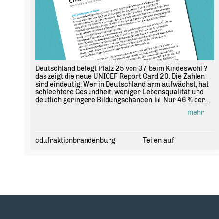
Deutschland belegt Platz 25 von 37 beim Kindeswohl ?
das zeigt die neue UNICEF Report Card 20. Die Zahlen
sind eindeutig: Wer in Deutschland arm aufwächst, hat
schlechtere Gesundheit, weniger Lebensqualität und
deutlich geringere Bildungschancen. 📊 Nur 46 % der
Kinder aus einkommensschwachen Familien erreichen
mehr
Grundkompetenzen in Lesen und Mathe ? bei
wohlhabenden Familien sind es 90 %.
Das ist kein Zufall. Das ist das Ergebnis von zu wenig
cdufraktionbrandenburg
Teilen auf
Investition in Kinder und Familien. 👧🏽👦🏻
Dein Elternhaus darf nicht dein Schicksal sein. Deshalb
handeln wir in Brandenburg konkret: Mit der Lesen-
Schreiben-Rechnen-Offensive führen wir ein
verpflichtendes Lese- und Rechenband an allen
Grundschulen ein. Und mit dem Ausbau der Netzwerke
"Frühe Hilfen" und "Gesunde Kinder" stärken wir gezielt
Familien, die Unterstützung am dringendsten brauchen.
🏫