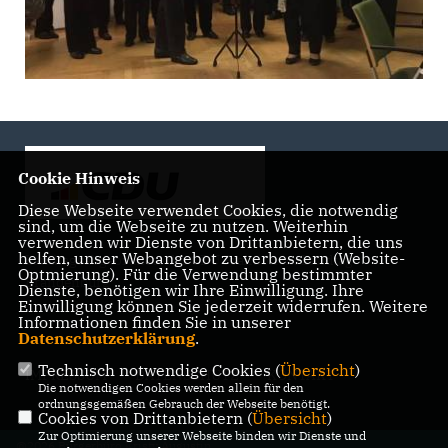
Cookie Hinweis
Diese Webseite verwendet Cookies, die notwendig
sind, um die Webseite zu nutzen. Weiterhin
verwenden wir Dienste von Drittanbietern, die uns
helfen, unser Webangebot zu verbessern (Website-
Landtagsabgeordnete der CDU Fraktion im Landtag
Optmierung). Für die Verwendung bestimmter
Brandenburg
Dienste, benötigen wir Ihre Einwilligung. Ihre
Einwilligung können Sie jederzeit widerrufen. Weitere
Informationen finden Sie in unserer
Datenschutzerklärung
.
Technisch notwendige Cookies (
Übersicht
)
IMPRESSUM
DATENSCHUTZ
KONTAKT
Die notwendigen Cookies werden allein für den
ordnungsgemäßen Gebrauch der Webseite benötigt.
Cookies von Drittanbietern (
Übersicht
)
Zur Optimierung unserer Webseite binden wir Dienste und
@2026 Bürgerbüro Kristy Augustin,