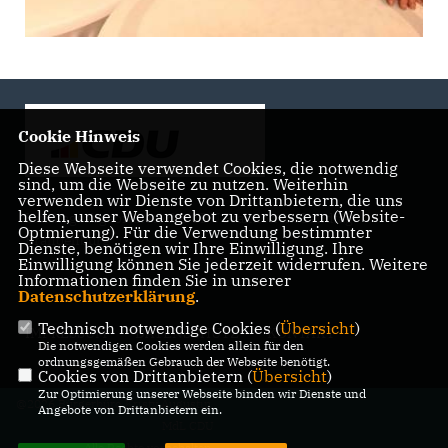
Cookie Hinweis
Diese Webseite verwendet Cookies, die notwendig
sind, um die Webseite zu nutzen. Weiterhin
verwenden wir Dienste von Drittanbietern, die uns
helfen, unser Webangebot zu verbessern (Website-
Landtagsabgeordnete der CDU Fraktion im Landtag
Optmierung). Für die Verwendung bestimmter
Brandenburg
Dienste, benötigen wir Ihre Einwilligung. Ihre
Einwilligung können Sie jederzeit widerrufen. Weitere
Informationen finden Sie in unserer
Datenschutzerklärung
.
Technisch notwendige Cookies (
Übersicht
)
IMPRESSUM
DATENSCHUTZ
KONTAKT
Die notwendigen Cookies werden allein für den
ordnungsgemäßen Gebrauch der Webseite benötigt.
Cookies von Drittanbietern (
Übersicht
)
Zur Optimierung unserer Webseite binden wir Dienste und
@2026 Bürgerbüro Kristy Augustin,
Angebote von Drittanbietern ein.
MdL CDU
Alle Rechte vorbehalten.