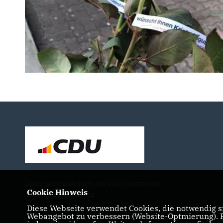
Landtagsabgeordnete der CDU Fraktion im
Cookie Hinweis
Landtag Brandenburg
Diese Webseite verwendet Cookies, die notwendig si
Webangebot zu verbessern (Website-Optmierung). Fü