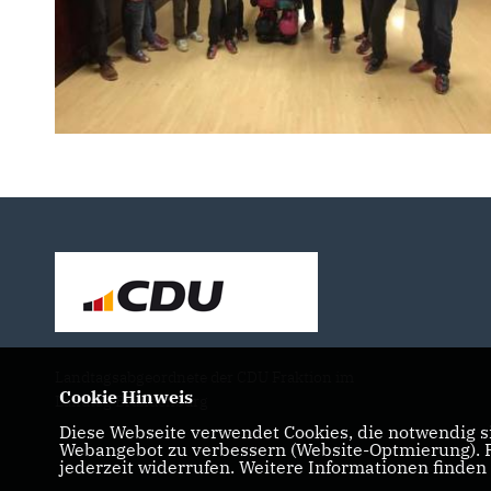
Landtagsabgeordnete der CDU Fraktion im
Cookie Hinweis
Landtag Brandenburg
Diese Webseite verwendet Cookies, die notwendig si
Webangebot zu verbessern (Website-Optmierung). Fü
jederzeit widerrufen. Weitere Informationen finden