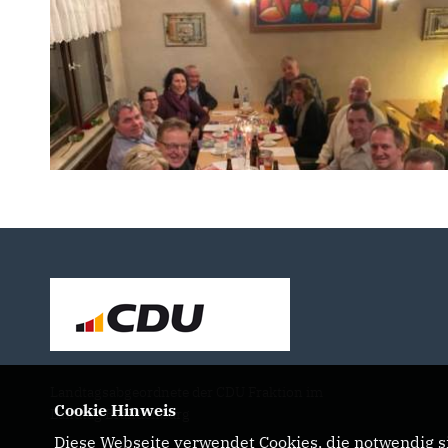
Landtagsabgeordnete der CDU Fraktion im
Cookie Hinweis
Landtag Brandenburg
Diese Webseite verwendet Cookies, die notwendig si