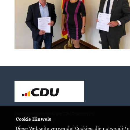
Landtagsabgeordnete der CDU Fraktion im
Cookie Hinweis
Landtag Brandenburg
Diese Webseite verwendet Cookies, die notwendig si