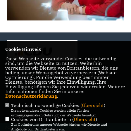
Cookie Hinweis
Diese Webseite verwendet Cookies, die notwendig
sind, um die Webseite zu nutzen. Weiterhin
verwenden wir Dienste von Drittanbietern, die uns
helfen, unser Webangebot zu verbessern (Website-
Landtagsabgeordnete der CDU Fraktion im Landtag
Optmierung). Für die Verwendung bestimmter
Brandenburg
Dienste, benötigen wir Ihre Einwilligung. Ihre
Einwilligung können Sie jederzeit widerrufen. Weitere
Informationen finden Sie in unserer
Datenschutzerklärung
.
Technisch notwendige Cookies (
Übersicht
)
IMPRESSUM
DATENSCHUTZ
KONTAKT
Die notwendigen Cookies werden allein für den
ordnungsgemäßen Gebrauch der Webseite benötigt.
Cookies von Drittanbietern (
Übersicht
)
Zur Optimierung unserer Webseite binden wir Dienste und
@2026 Bürgerbüro Kristy Augustin,
Angebote von Drittanbietern ein.