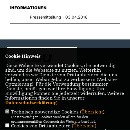
INFORMATIONEN
Pressemitteilung - 03.04.2018
Cookie Hinweis
Diese Webseite verwendet Cookies, die notwendig
sind, um die Webseite zu nutzen. Weiterhin
verwenden wir Dienste von Drittanbietern, die uns
helfen, unser Webangebot zu verbessern (Website-
Landtagsabgeordnete der CDU Fraktion im Landtag
Optmierung). Für die Verwendung bestimmter
Brandenburg
Dienste, benötigen wir Ihre Einwilligung. Ihre
Einwilligung können Sie jederzeit widerrufen. Weitere
Informationen finden Sie in unserer
Datenschutzerklärung
.
Technisch notwendige Cookies (
Übersicht
)
IMPRESSUM
DATENSCHUTZ
KONTAKT
Die notwendigen Cookies werden allein für den
ordnungsgemäßen Gebrauch der Webseite benötigt.
Cookies von Drittanbietern (
Übersicht
)