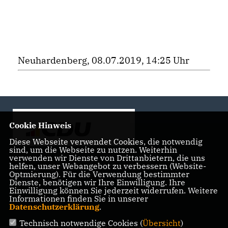
Neuhardenberg, 08.07.2019, 14:25 Uhr
Cookie Hinweis
Diese Webseite verwendet Cookies, die notwendig
sind, um die Webseite zu nutzen. Weiterhin
verwenden wir Dienste von Drittanbietern, die uns
helfen, unser Webangebot zu verbessern (Website-
Landtagsabgeordnete der CDU Fraktion im Landtag
Optmierung). Für die Verwendung bestimmter
Brandenburg
Dienste, benötigen wir Ihre Einwilligung. Ihre
Einwilligung können Sie jederzeit widerrufen. Weitere
Informationen finden Sie in unserer
Datenschutzerklärung
.
Technisch notwendige Cookies (
Übersicht
)
IMPRESSUM
DATENSCHUTZ
KONTAKT