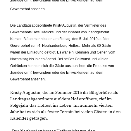
handgeformt‘ bewundern oder die Entwicklungen auf dem
Gewerbehof ansehen.
Die Landtagsabgeordnete Kristy Augustin, der Vermieter des
Gewerbehofs Uwe Hädicke und der Inhaber von ‚handgeformt‘
Karsten Blättermann luden am Freitag, den 5. Juli 2019 auf den
Gewerbehof zum 4. Neuhardenberg Hoffest. M
ehr als 80 Gäste
waren der Einladung gefolgt. Es war ein Kommen und Gehen vom
Nachmittag bis in den Abend. Bei heißer Grillwurst und kühlen
Getränken konnten sich die Gäste austauschen, die Produkte von
handgeformt‘ bewundern oder die Entwicklungen auf dem
Gewerbehof ansehen.
Kristy Augustin, die im Sommer 2015 ihr Bürgerbüro als
Landtagsabgeordnete auf dem Hof eröffnete, rief im
Folgejahr das Hoffest ins Leben. Im nunmehr vierten
Jahr hat es sich als fester Termin bei vielen Gästen in den
Kalender getragen.
Das Neuhardenberger Hoffest lebt von den