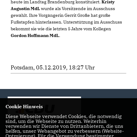
heute im Landtag Brandenburg konstituiert.
Kristy
Augustin MdL
wurde als Vorsitzende im Ausschuss
gewählt. Ihre Vorgängerin Gerrit Große hat große
Fußstapfen hinterlassen. Unterstützung im Ausschuss
bekommt sie wie die letzten 5 Jahre vom Kollegen
Gordon Hoffmann MdL
.
Potsdam, 05.12.2019, 18:27 Uhr
Cookie Hinweis
Diese Webseite verwendet Cookies, die notwendig
sind, um die Webseite zu nutzen. Weiterhin
verwenden wir Dienste von Drittanbietern, die uns
helfen, unser Webangebot zu verbessern (Website-
Landtagsabgeordnete der CDU Fraktion im Landtag
Optmierung). Für die Verwendung bestimmter