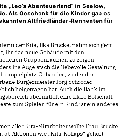
ita „Leo’s Abenteuerland“ in Seelow,
e. Als Geschenk für die Kinder gab es
ekannten Altfriedländer-Rennenten für
iterin der Kita, Ilka Brucke, nahm sich gern
it, ihr das neue Gebäude mit den
hiedenen Gruppenräumen zu zeigen.
ers ins Auge stach die liebevolle Gestaltung
doorspielplatz-Gebäudes, zu der der
orbene Bürgermeister Jörg Schröder
lich beigetragen hat. Auch die Bank im
gsbereich übermittelt eine klare Botschaft:
ste zum Spielen für ein Kind ist ein anderes
“
en aller Kita-Mitarbeiter wollte Frau Brucke
, ob Aktionen wie „Kita-Kollaps“ gehört