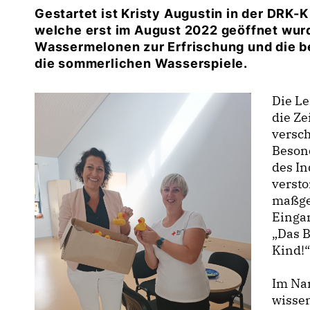
Gestartet ist Kristy Augustin in der DRK-K
welche erst im August 2022 geöffnet wurd
Wassermelonen zur Erfrischung und die b
die sommerlichen Wasserspiele.
Die Le
die Ze
versc
Besond
des In
verst
maßgeb
Eingan
Das Be
Kind!
Im Nam
wissen