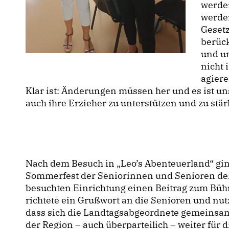
werden
werde
Gesetz
berück
und un
nicht 
agiere
Klar ist: Änderungen müssen her und es ist un
auch ihre Erzieher zu unterstützen und zu stä
Nach dem Besuch in „Leo’s Abenteuerland“ gin
Sommerfest der Seniorinnen und Senioren der 
besuchten Einrichtung einen Beitrag zum Büh
richtete ein Grußwort an die Senioren und nutz
dass sich die Landtagsabgeordnete gemeinsam
der Region – auch überparteilich – weiter für