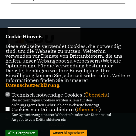
Cookie Hinweis
Diese Webseite verwendet Cookies, die notwendig
sind, um die Webseite zu nutzen. Weiterhin
verwenden wir Dienste von Drittanbietern, die uns
helfen, unser Webangebot zu verbessern (Website-
Landtagsabgeordnete der CDU Fraktion im Landtag
Optmierung). Für die Verwendung bestimmter
Brandenburg
Dienste, benötigen wir Ihre Einwilligung. Ihre
Einwilligung können Sie jederzeit widerrufen. Weitere
Informationen finden Sie in unserer
Datenschutzerklärung
.
Technisch notwendige Cookies (
Übersicht
)
IMPRESSUM
DATENSCHUTZ
KONTAKT
Die notwendigen Cookies werden allein für den
ordnungsgemäßen Gebrauch der Webseite benötigt.
Cookies von Drittanbietern (
Übersicht
)
Zur Optimierung unserer Webseite binden wir Dienste und
@2026 Bürgerbüro Kristy Augustin,
Angebote von Drittanbietern ein.
MdL CDU
Alle Rechte vorbehalten.
Alle akzeptieren
Auswahl speichern