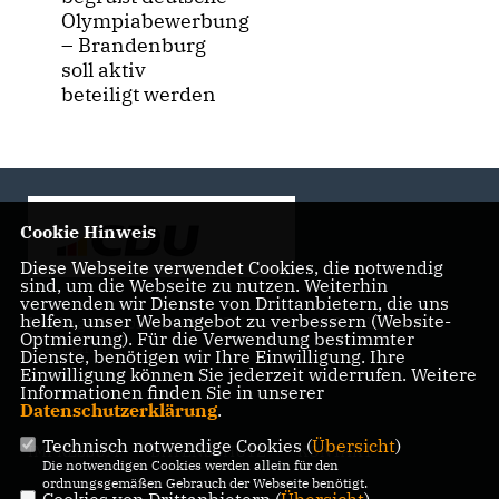
Olympiabewerbung
– Brandenburg
soll aktiv
beteiligt werden
Cookie Hinweis
Diese Webseite verwendet Cookies, die notwendig
sind, um die Webseite zu nutzen. Weiterhin
verwenden wir Dienste von Drittanbietern, die uns
helfen, unser Webangebot zu verbessern (Website-
Landtagsabgeordnete der CDU Fraktion im Landtag
Optmierung). Für die Verwendung bestimmter
Brandenburg
Dienste, benötigen wir Ihre Einwilligung. Ihre
Einwilligung können Sie jederzeit widerrufen. Weitere
Informationen finden Sie in unserer
Datenschutzerklärung
.
Technisch notwendige Cookies (
Übersicht
)
IMPRESSUM
DATENSCHUTZ
KONTAKT
Die notwendigen Cookies werden allein für den
ordnungsgemäßen Gebrauch der Webseite benötigt.