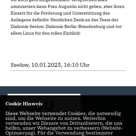
umzusetzen kann Frau Augustin nicht geben, aber ihren
Einsatz für die Förderung und Unterstützung des
Anliegens definitiv. Herzlichen Dank an das Team der
Diakonie Seelow, Diakonie Berlin-Brandenburg und vor
allem Linus für den tollen Einblick!
Seelow, 10.01.2025, 16:10 Uhr
Cookie Hinweis
Diese Webseite verwendet Cookies, die notwendig
sind, um die Webseite zu nutzen. Weiterhin
verwenden wir Dienste von Drittanbietern, die uns
helfen, unser Webangebot zu verbessern (Website-
Landtagsabgeordnete der CDU Fraktion im Landtag
Optmierung). Für die Verwendung bestimmter
Brandenburg