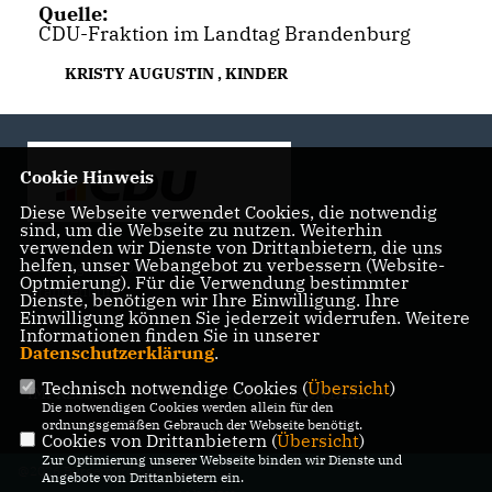
Quelle:
CDU-Fraktion im Landtag Brandenburg
KRISTY AUGUSTIN
,
KINDER
Cookie Hinweis
Diese Webseite verwendet Cookies, die notwendig
sind, um die Webseite zu nutzen. Weiterhin
verwenden wir Dienste von Drittanbietern, die uns
helfen, unser Webangebot zu verbessern (Website-
Landtagsabgeordnete der CDU Fraktion im Landtag
Optmierung). Für die Verwendung bestimmter
Brandenburg
Dienste, benötigen wir Ihre Einwilligung. Ihre
Einwilligung können Sie jederzeit widerrufen. Weitere
Informationen finden Sie in unserer
Datenschutzerklärung
.
Technisch notwendige Cookies (
Übersicht
)
IMPRESSUM
DATENSCHUTZ
KONTAKT
Die notwendigen Cookies werden allein für den
ordnungsgemäßen Gebrauch der Webseite benötigt.
Cookies von Drittanbietern (
Übersicht
)
Zur Optimierung unserer Webseite binden wir Dienste und
@2026 Bürgerbüro Kristy Augustin,
Angebote von Drittanbietern ein.